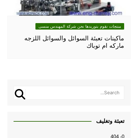
منتجات نقوم بتوريدها نحن شركة المهندس منسى
ماكينات تعبئة السوائل والسوائل اللزجه
ماركه ام توباك
تعبئة وتغليف
0- 404