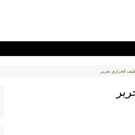
تغليف الحراري بجرير
رير