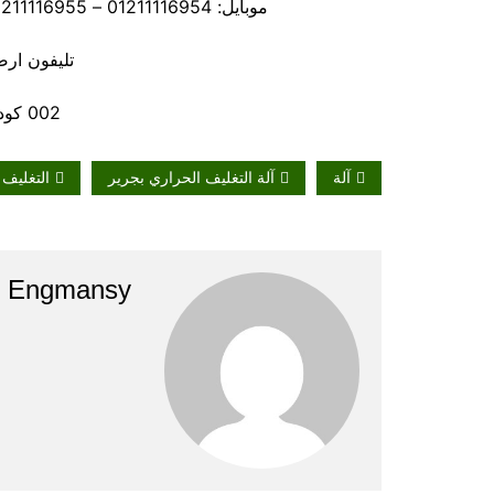
موبايل: 01211116954 – 01211116955 – 01211116956 – – 01211116958
تليفون ارضي 80056
002 كود مصر قبل الرقم
آلة
آلة التغليف الحراري بجرير
التغليف
Engmansy