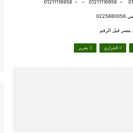
02258
الحراري
بجرير