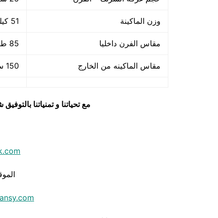
وزن الماكينة
51 كيلو جرام
مقاس الفرن داخليا
85 طول × 50 سم × عرض × 35 سم ارتفاع
مقاس الماكينه من الخارج
150 سم طول × 65 سم عرض × 120 سم ارتفاع
مع تحياتنا و تمنياتنا بالتوف
k.com
الموق
ansy.com