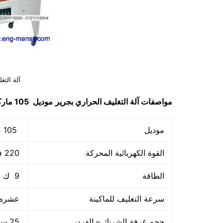
آلة التغ
مواصفات
آلة التغليف الحراري بجرير
موديل 105 ماركة مهندس
موديل
105 ماركة مهندس منسي
القوة الكهربائية المحركة
220 فولت و يمكن تعديله حسب الكهرباء المتاحه لدي العميل
الطاقة
9 ك وات
سرعة التغليف للماكينة
عشره م
حجم غرفة الشرنك – الفرن
25 سم × 45 سم × 80 سم