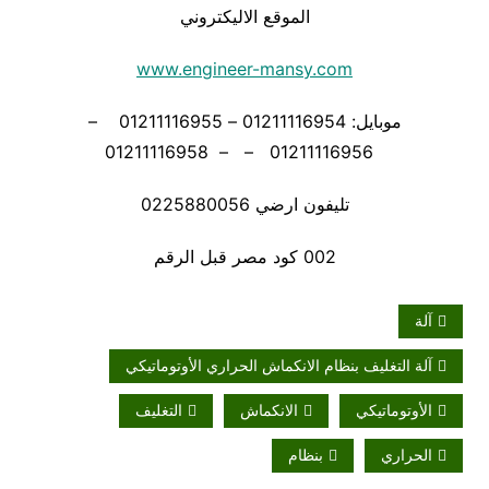
الموقع الاليكتروني
www.engineer-mansy.com
موبايل: 01211116954 – 01211116955 –
01211116956 – – 01211116958
تليفون ارضي 0225880056
002 كود مصر قبل الرقم
آلة
آلة التغليف بنظام الانكماش الحراري الأوتوماتيكي
الأوتوماتيكي
الانكماش
التغليف
الحراري
بنظام