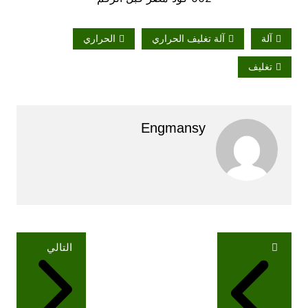
آلة
آلة تغليف الحراري
الحراري
تغليف
Engmansy
تصفّح
التالي
المقالات