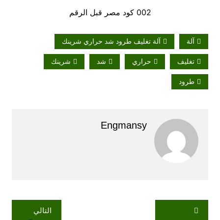
002 كود مصر قبل الرقم
آلة
آلة تغليف طرود شد حراري شرينك
تغليف
حراري
شد
شرينك
طرود
Engmansy
تصفّح
التالي