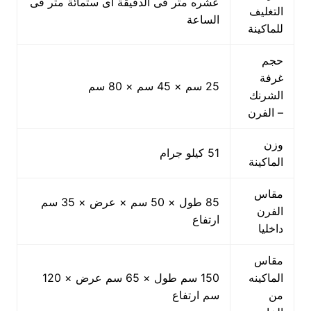
عشره متر فى الدقيقة اى ستمائة متر فى
التغليف
الساعة
للماكينة
حجم
غرفة
25 سم × 45 سم × 80 سم
الشرنك
– الفرن
وزن
51 كيلو جرام
الماكينة
مقاس
85 طول × 50 سم × عرض × 35 سم
الفرن
ارتفاع
داخليا
مقاس
الماكينه
150 سم طول × 65 سم عرض × 120
من
سم ارتفاع