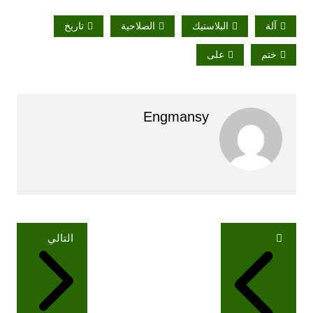
آلة
البلاستيك
الصلاحية
تاريخ
ختم
على
Engmansy
تصفّح
التالي
المقالات