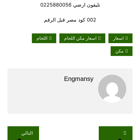
تليفون ارضي 0225880056
002 كود مصر قبل الرقم
اسعار
اسعار مكن اللحام
اللحام
مكن
Engmansy
تصفّح
التالي