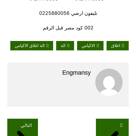
تليفون ارضي 0225880056
002 كود مصر قبل الرقم
اغلاق
الاكياس
الة
الة اغلاق الاكياس
Engmansy
تصفّح
التالي
المقالات