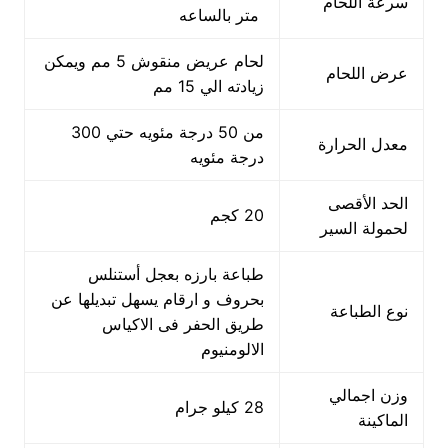
سرعة اللحام
متر بالساعه
لحام عريض منقوش 5 مم ويمكن
عرض اللحام
زيادته الي 15 مم
من 50 درجة مئويه حتي 300
معدل الحرارة
درجة مئويه
الحد الأقصى
20 كجم
لحمولة السير
طباعة بارزه بعجل أستنلس
بحروف و ارقام يسهل تبديلها عن
نوع الطباعة
طريق الحفر فى الاكياس
الالومنيوم
وزن اجمالي
28 كيلو جرام
الماكينة