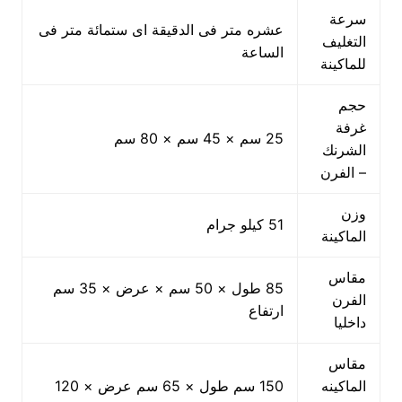
سرعة
عشره متر فى الدقيقة اى ستمائة متر فى
التغليف
الساعة
للماكينة
حجم
غرفة
25 سم × 45 سم × 80 سم
الشرنك
– الفرن
وزن
51 كيلو جرام
الماكينة
مقاس
85 طول × 50 سم × عرض × 35 سم
الفرن
ارتفاع
داخليا
مقاس
الماكينه
150 سم طول × 65 سم عرض × 120