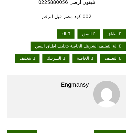
تليفون ارضي 0225880056
002 كود مصر قبل الرقم
اطباق
البيض
الة
الة التغليف الشرينك الخاصة بتغليف اطباق البيض
التغليف
الخاصة
الشرينك
بتغليف
Engmansy