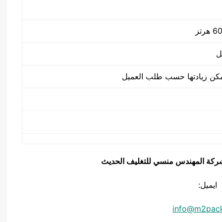
ل
يق شركة المهندس منسي للتغليف الحديث
ايميل:
info@m2pac