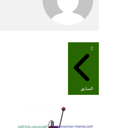
تصفّح
المقالات
السابق