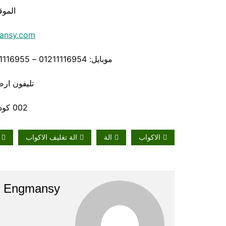
الموق
ansy.com
موبايل: 01211116954 – 01211116955 – 01211116956 – – 01211116958
تليفون ارضي 80056
002 كود مصر قبل الرقم
الاكواب
الة
الة تغليف الاكواب
Engmansy