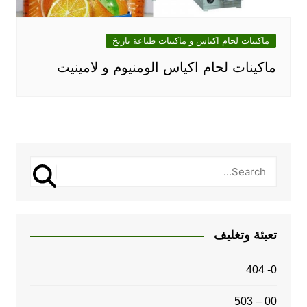
ماكينات لحام اكياس و ماكينات طباعة تاريخ
ماكينات لحام اكياس الومنيوم و لامينيت
تعبئة وتغليف
0- 404
00 – 503