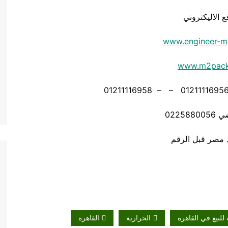
ع الاليكتروني
www.engineer-m
www.m2pac
02258
للبيع في القاهرة
الحرارية
القاهرة