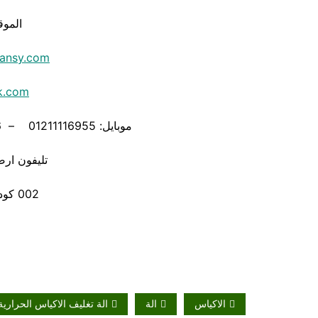
الموق
ansy.com
k.com
موبايل: 01211116955 – 01211116956 – – 01211116958
تليفون ارضي 80056
002 كود مصر قبل الرقم
الاكياس
الة
الة تغليف الاكياس الحرارية 