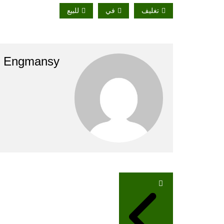
تغليف
في
للبيع
Engmansy
تصفّح
المقالات