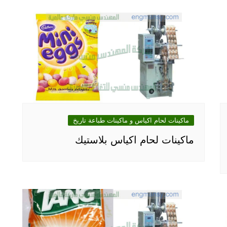
ماكينات لحام اكياس و ماكينات طباعة تاريخ
ماكينات لحام اكياس بلاستيك‎