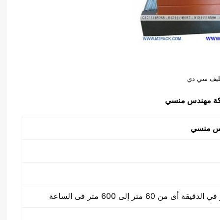
ليف سي دي
دس منسي