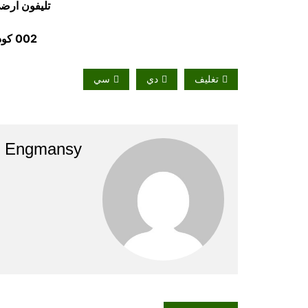
تليفون ارضي 880056
002 كود مصر قبل الرقم
تغليف
دي
سي
Engmansy