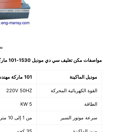
تغ
مواصفات مكن تغليف سي دي موديل 1530-101 ماركة مهندس منسي
موديل الماكينة
101
ماركة مهن
القوة الكهربائية المحركة
220V 50HZ
الطاقة
5 KW
سرعة موتور السير
من 1 إلى 10 متر في الدقيقة أى من 60 متر إلى 600 متر فى الساعة
وزن الماكينة
35 كجم