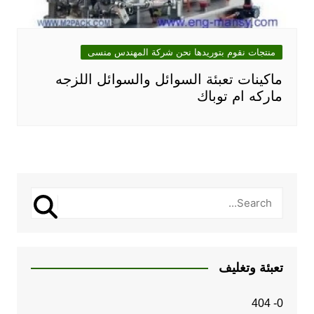
منتجات نقوم بتوريدها نحن شركة المهندس منسى
ماكينات تعبئة السوائل والسوائل اللزجه
ماركه ام توباك
تعبئة وتغليف
0- 404