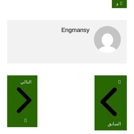
و
Engmansy
تصفّح
التالي
المقالات
السابق