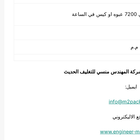
يق شركة المهندس منسي للتغليف الحديث
ايميل:
info@m2pac
ع الاليكتروني
www.engineer-m