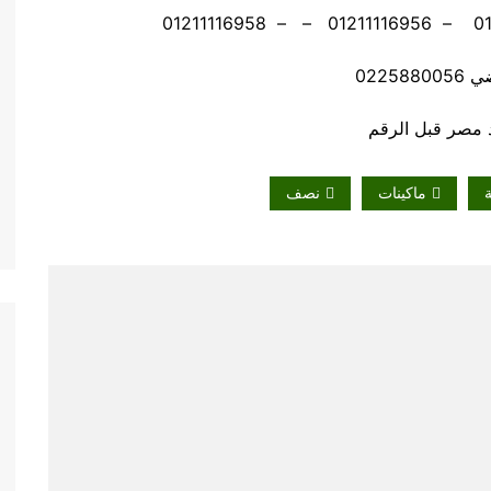
02258
ة
ماكينات
نصف