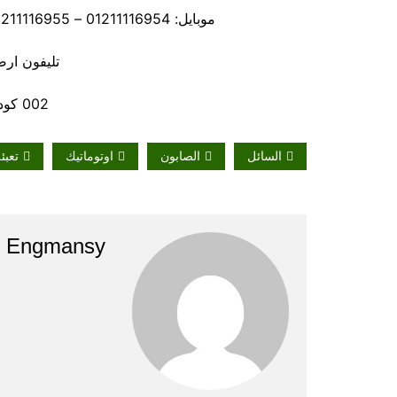
موبايل: 01211116954 – 01211116955 – 01211116956 – – 01211116958
تليفون ارضي 80056
002 كود مصر قبل الرقم
السائل
الصابون
اوتوماتيك
تعبئ
Engmansy