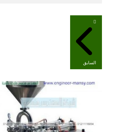
تصفّح
المقالات
السابق