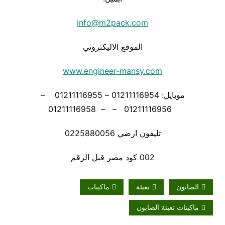
info@m2pack.com
الموقع الاليكتروني
www.engineer-mansy.com
موبايل: 01211116954 – 01211116955 –
01211116956 – – 01211116958
تليفون ارضي 0225880056
002 كود مصر قبل الرقم
الصابون
تعبئة
ماكينات
ماكينات تعبئة الصابون