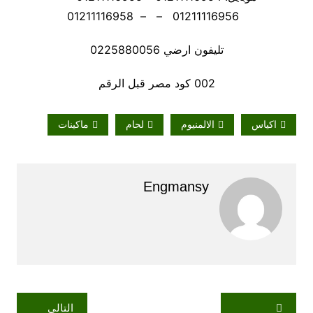
01211116956 – – 01211116958
تليفون ارضي 0225880056
002 كود مصر قبل الرقم
اكياس
الالمنيوم
لحام
ماكينات
Engmansy
تصفّح
التالي