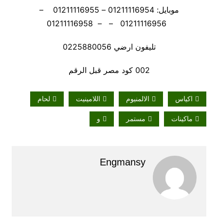
موبايل: 01211116954 – 01211116955 –
01211116956 – – 01211116958
تليفون ارضي 0225880056
002 كود مصر قبل الرقم
اكياس
الالمنيوم
اللامينيت
لحام
ماكينات
مستمر
و
Engmansy