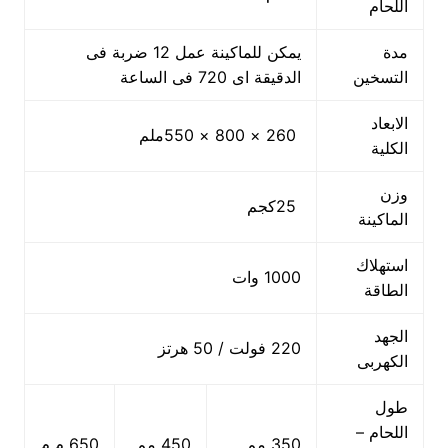
اللحام
مدة
يمكن للماكينة عمل 12 ضربة فى
التسخين
الدقيقة اى 720 فى الساعة
الابعاد
260 × 800 × 550ملم
الكلية
وزن
25كجم
الماكينة
استهلاك
1000 وات
الطاقة
الجهد
220 فولت / 50 هرتز
الكهربى
طول
اللحام –
350 مم
450 مم
650 م.م