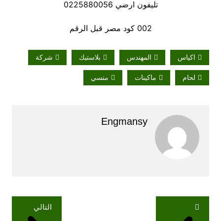
تليفون ارضي 0225880056
002 كود مصر قبل الرقم
اكياس
المهندس
بلاستيك
شركة
لحام
ماكينات
منسي
Engmansy
تصفّح
التالي
المقالات