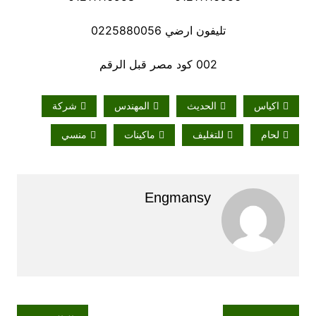
تليفون ارضي 0225880056
002 كود مصر قبل الرقم
اكياس
الحديث
المهندس
شركة
لحام
للتغليف
ماكينات
منسي
Engmansy
تصفّح