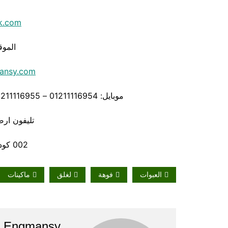
k.com
الموق
ansy.com
موبايل: 01211116954 – 01211116955 – 01211116956 – – 01211116958
تليفون ارضي 80056
002 كود مصر قبل الرقم
العبوات
فوهة
لغلق
ماكينات
Engmansy