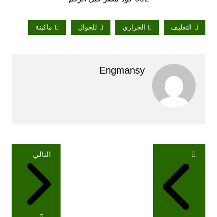
التغليف
الحراري
للجوال
ماكينة
Engmansy
تصفّح
التالي
المقالات