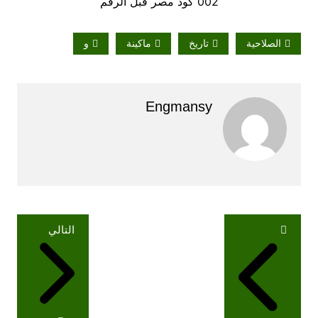
002 كود مصر قبل الرقم
الصلاحية
تاريخ
ماكينة
و
Engmansy
تصفّح
التالي
المقالات