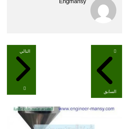
Engmansy
تصفّح
التالي
المقالات
السابق