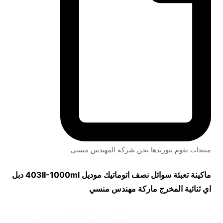
منتجات نقوم بتوريدها نحن شركة المهندس منسى
ماكينة تعبئة سوائل نصف اتوماتيك موديل
403II-1000ml
دبل
اي ثنائية المخرج ماركة مهندس منسي