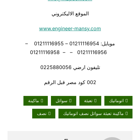
الموقع الاليكتروني
www.engineer-mansy.com
موبايل: 01211116954 – 01211116955 –
01211116956 – – 01211116958
تليفون ارضي 0225880056
002 كود مصر قبل الرقم
اتوماتيك
تعبئة
سوائل
ماكينة
ماكينة تعبئة سوائل نصف اتوماتيك
نصف