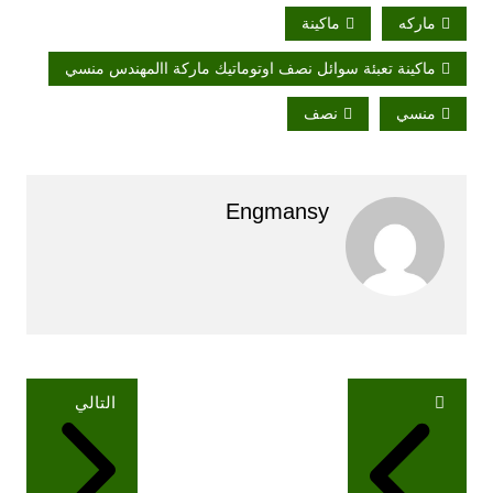
ماركه
ماكينة
ماكينة تعبئة سوائل نصف اوتوماتيك ماركة االمهندس منسي
منسي
نصف
Engmansy
تصفّح
التالي
المقالات