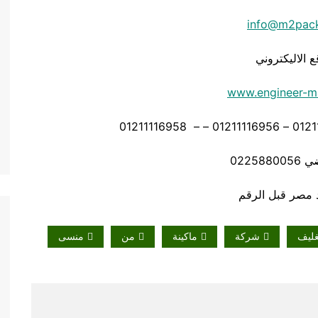
info@m2pac
ع الاليكتروني
www.engineer-m
02258
غليف
شركة
ماكينة
من
منسى