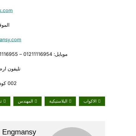
k.com
الموق
ansy.com
موبايل: 01211116954 – 01211116955 – 01211116956 – – 01211116958
تليفون ارضي 80056
002 كود مصر قبل الرقم
الاكواب
البلاستيكية
المهندس
ت
Engmansy