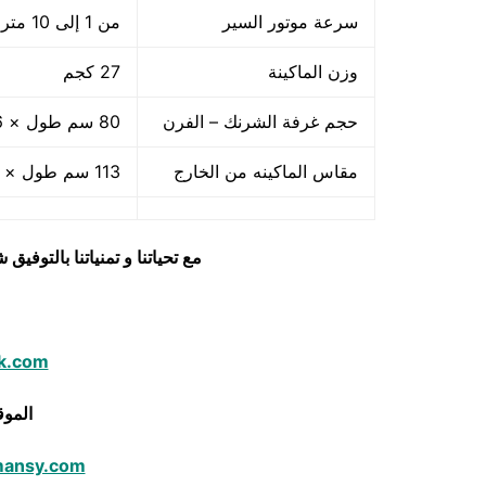
سرعة موتور السير
من 1 إلى 10 متر في الدقيقة أى من 60 متر إلى 600 متر فى الساعة
وزن الماكينة
27 كجم
حجم غرفة الشرنك – الفرن
80 سم طول × 26 سم عرض × 16 سم ارتفاع
مقاس الماكينه من الخارج
113 سم طول × 52 سم عرض × 65 سم ارتفاع
مع تحياتنا و تمنياتنا بالتوف
k.com
الموق
mansy.com