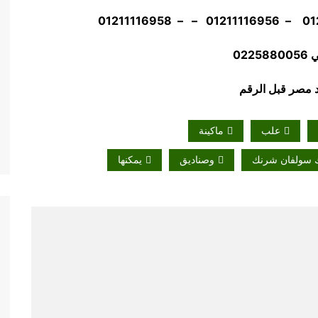
022
علب
ماكينة
يك سولفان شرنك
وصناديق
يمكنها