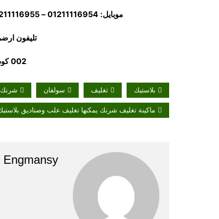
موبايل: 01211116954 – 01211116955 – 01211116956 – – 01211116958
تليفون ارضي 5880056
002 كود مصر قبل الرقم
بلاستيك
تغليف
سولفان
شرنك
ماكينة تغليف شرنك يمكنها تغليف علب وصناديق بلاست
Engmansy