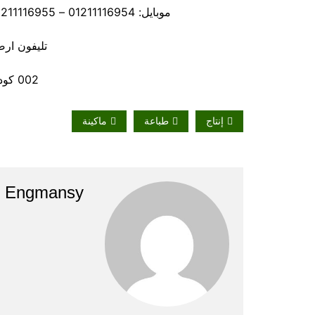
موبايل: 01211116954 – 01211116955 – 01211116956 – – 01211116958
تليفون ارضي 80056
002 كود مصر قبل الرقم
إنتاج
طباعة
ماكينة
Engmansy