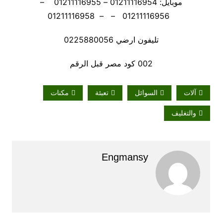
موبايل: 01211116954 – 01211116955 –
01211116956 – – 01211116958
تليفون ارضي 0225880056
002 كود مصر قبل الرقم
آلات
السوائل
تعبئة
مكنات
والتغليف
Engmansy