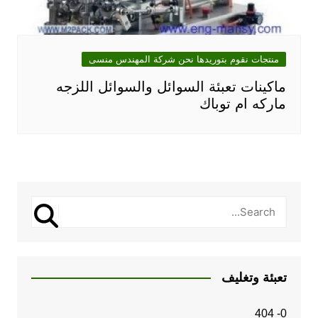
منتجات نقوم بتوريدها نحن شركة المهندس منسى
ماكينات تعبئة السوائل والسوائل اللزجه
ماركه ام توباك
تعبئة وتغليف
0- 404