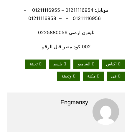
موبايل: 01211116954 – 01211116955 –
01211116956 – – 01211116958
تليفون ارضي 0225880056
002 كود مصر قبل الرقم
اكياس
الشامبو
بلسم
تعبئة
فى
مكنة
وتعبئة
Engmansy