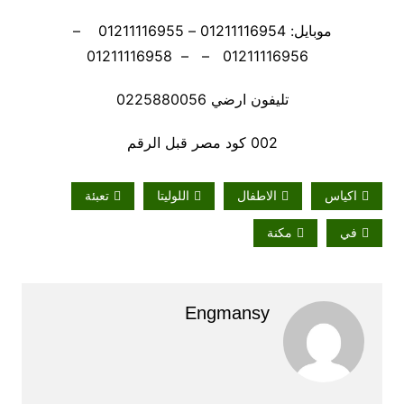
موبايل: 01211116954 – 01211116955 –
01211116956 – – 01211116958
تليفون ارضي 0225880056
002 كود مصر قبل الرقم
اكياس
الاطفال
اللوليتا
تعبئة
في
مكنة
Engmansy