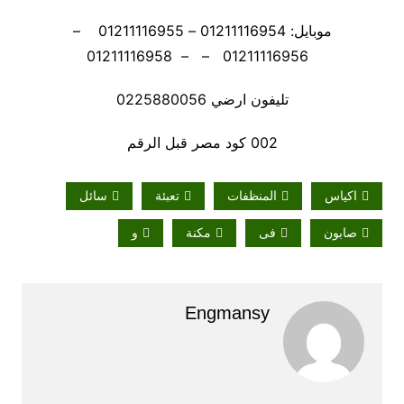
موبايل: 01211116954 – 01211116955 –
01211116956 – – 01211116958
تليفون ارضي 0225880056
002 كود مصر قبل الرقم
اكياس
المنظفات
تعبئة
سائل
صابون
فى
مكنة
و
Engmansy