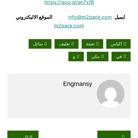
https://goo.gl/en7xfB
ايميل
info@m2pack.com
الموقع الاليكتروني
m2pack.com
اكياس
تعبئة
تغليف
سائل
في
مكن
و
Engmansy
تصفّح
التالي