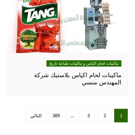
ماكينات لحام اكياس و ماكينات طباعة تاريخ
ماكينات لحام اكياس بلاستيك شركة
المهندس منسي
تعدد
1
2
3
…
389
التالي
صفحات
المقالات