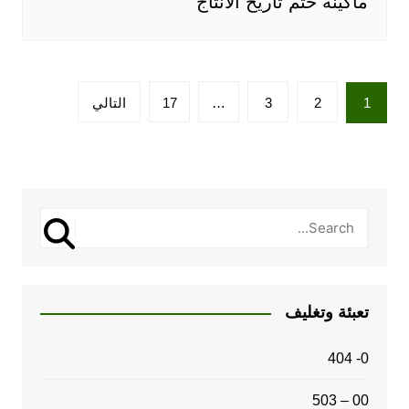
ماكينة ختم تاريخ الانتاج
تعدد
1
2
3
…
17
التالي
صفحات
المقالات
تعبئة وتغليف
0- 404
00 – 503