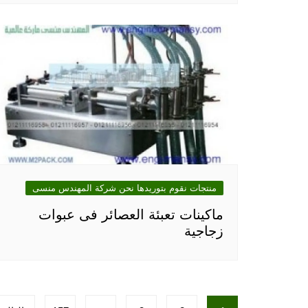
منتجات نقوم بتوريدها نحن شركة المهندس منسى
ماكينات تعبئة العصائر فى عبوات
زجاجية
تعدد